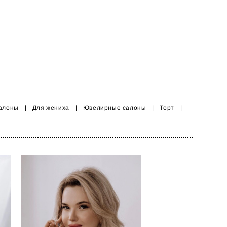
алоны
|
Для жениха
|
Ювелирные салоны
|
Торт
|